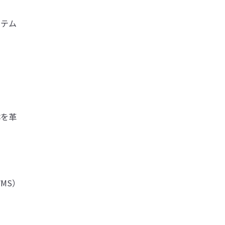
ステム
体を革
MS）