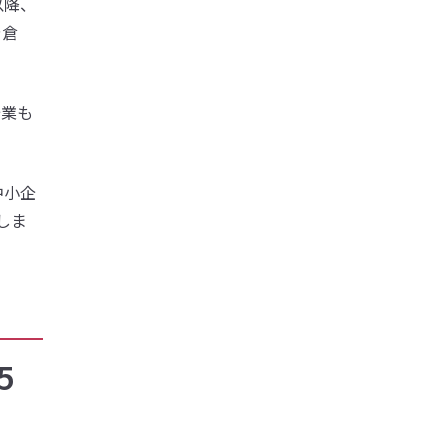
以降、
や倉
企業も
中小企
しま
5