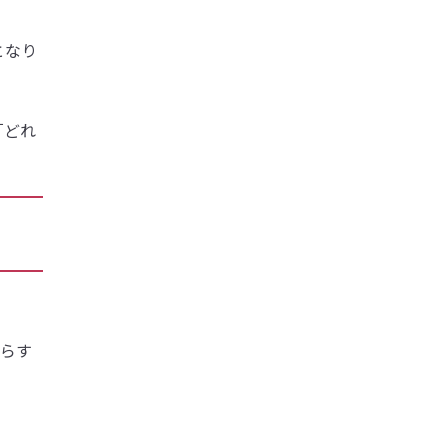
となり
「どれ
たらす