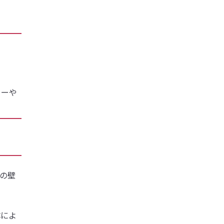
カーや
の壁
体によ