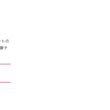
ットの
要チ