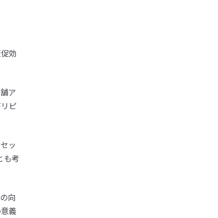
販促効
店舗ア
がリピ
ルセッ
とも考
度の向
の意義