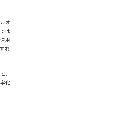
イルオ
ンでは
た運用
ずれ
うと、
効率化