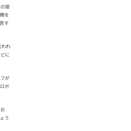
理の提
務を
営す
言われ
などに
ッフが
膳ロボ
てお
ょう