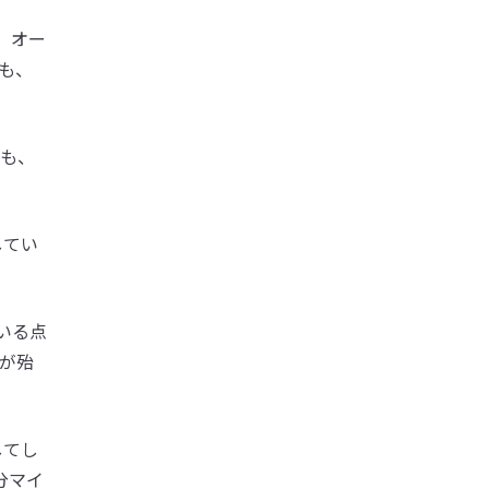
。オー
も、
ても、
してい
いる点
が殆
してし
分マイ