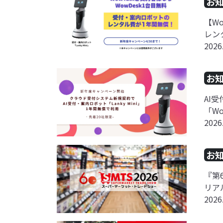
お
【W
レン
2026
お
AI
「W
2026
お
『第
リア
2026